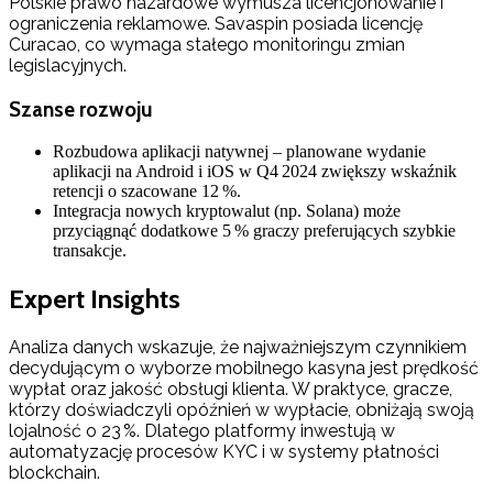
Polskie prawo hazardowe wymusza licencjonowanie i
ograniczenia reklamowe. Savaspin posiada licencję
Curacao, co wymaga stałego monitoringu zmian
legislacyjnych.
Szanse rozwoju
Rozbudowa aplikacji natywnej – planowane wydanie
aplikacji na Android i iOS w Q4 2024 zwiększy wskaźnik
retencji o szacowane 12 %.
Integracja nowych kryptowalut (np. Solana) może
przyciągnąć dodatkowe 5 % graczy preferujących szybkie
transakcje.
Expert Insights
Analiza danych wskazuje, że najważniejszym czynnikiem
decydującym o wyborze mobilnego kasyna jest prędkość
wypłat oraz jakość obsługi klienta. W praktyce, gracze,
którzy doświadczyli opóźnień w wypłacie, obniżają swoją
lojalność o 23 %. Dlatego platformy inwestują w
automatyzację procesów KYC i w systemy płatności
blockchain.