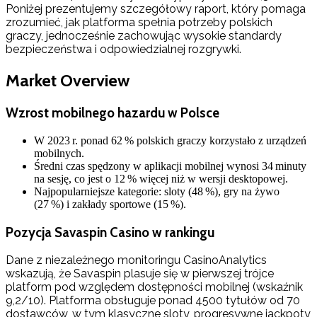
Poniżej prezentujemy szczegółowy raport, który pomaga
zrozumieć, jak platforma spełnia potrzeby polskich
graczy, jednocześnie zachowując wysokie standardy
bezpieczeństwa i odpowiedzialnej rozgrywki.
Market Overview
Wzrost mobilnego hazardu w Polsce
W 2023 r. ponad 62 % polskich graczy korzystało z urządzeń
mobilnych.
Średni czas spędzony w aplikacji mobilnej wynosi 34 minuty
na sesję, co jest o 12 % więcej niż w wersji desktopowej.
Najpopularniejsze kategorie: sloty (48 %), gry na żywo
(27 %) i zakłady sportowe (15 %).
Pozycja Savaspin Casino w rankingu
Dane z niezależnego monitoringu CasinoAnalytics
wskazują, że Savaspin plasuje się w pierwszej trójce
platform pod względem dostępności mobilnej (wskaźnik
9,2/10). Platforma obsługuje ponad 4500 tytułów od 70
dostawców, w tym klasyczne sloty, progresywne jackpoty