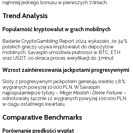
najmniej jednego bonusu w pierwszych 7 dniach.
Trend Analysis
Popularność kryptowalut w grach mobilnych
Badanie CryptoGambling Report 2024 wykazało, że 34 %
polskich graczy używa kryptowalut do depozytów
mobilnych. Savaspin umożliwia płatności w BTC, ETH
oraz USDT, co skraca proces weryfikacji do 3 minut.
Wzrost zainteresowania jackpotami progresywnymi
Sloty z progresywnym jackpotem generują średnio 1,8 %
wygranych powyżej 10 000 PLN. W Savaspin
najpopularniejsze tytuły –
Mega Moolah
i
Divine Fortune
–
odnotowały łącznie 12 wygranych powyżej 100 000 PLN
w ciągu ostatniego kwartału.
Comparative Benchmarks
Porównanie prędkości wypłat