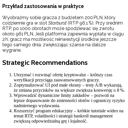
Przykład zastosowania w praktyce
Wyobraźmy sobie gracza z budżetem 200 PLN, który
codziennie gra w slot
Starburst
(RTP 96,1 %). Przy średnim
RTP, po 1000 obrotach może spodziewać się zwrotu
około 961 PLN. Jeśli platforma zapewnia wypłatę w ciągu
2 h, gracz ma możliwość reinwestycji środków jeszcze
tego samego dnia, zwiększając szanse na dalsze
wygrane.
Strategic Recommendations
Utrzymać i rozwinąć ofertę kryptowalut – krótszy czas
weryfikacji przyciąga zaawansowanych graczy.
Zoptymalizować UI pod małe ekrany – testy A/B wykazują,
że zmiana przycisków na większe zwiększa konwersję o 8 %.
Wprowadzić dynamiczne limity zakładów – pozwoli na
lepsze dopasowanie do zmienności slotów i ograniczy ryzyko
nadmiernego wydawania.
Rozszerzyć program edukacyjny – krótkie tutoriale wideo na
temat RTP, volatilności i strategii bankroll management
zwiększą odpowiedzialną grę i lojalność.