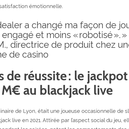
satisfaction émotionnelle.
 dealer a changé ma façon de jou
 engagé et moins « robotisé ». »
., directrice de produit chez u
me de casino
 de réussite : le jackpot
 M€ au blackjack live
iginaire de Lyon, était une joueuse occasionnelle de s
jack live en 2021. Attirée par l’aspect social du jeu,