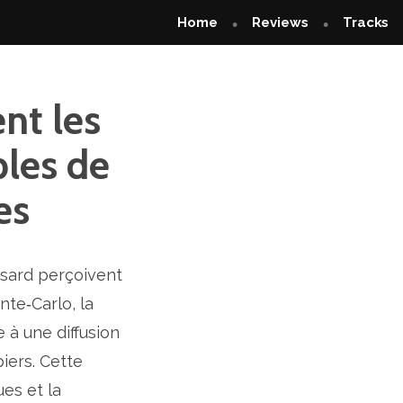
Home
Reviews
Tracks
nt les
bles de
es
asard perçoivent
nte‑Carlo, la
 à une diffusion
iers. Cette
es et la