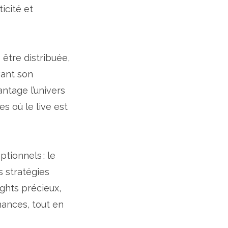
icité et
 être distribuée,
vant son
ntage l’univers
s où le live est
ptionnels : le
s stratégies
ghts précieux,
hances, tout en