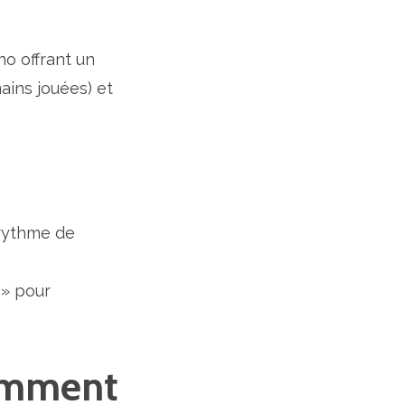
no offrant un
ins jouées) et
 rythme de
 » pour
comment