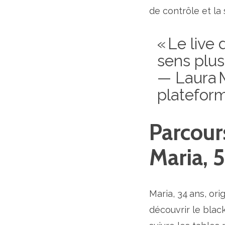
de contrôle et la 
« Le live
sens plus
— Laura M
platefor
Parcours
Maria, 5
Maria, 34 ans, or
découvrir le black