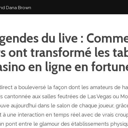
and Dana Brown
égendes du live : Comme
s ont transformé les ta
asino en ligne en fortun
 direct a bouleversé la façon dont les amateurs de h
ois cantonnée aux salles feutrées de Las Vegas ou Mo
ouve aujourd’hui dans le salon de chaque joueur, grâce
et à une interaction en temps réel avec de vrais croup
un pont entre le glamour des établissements physiqu