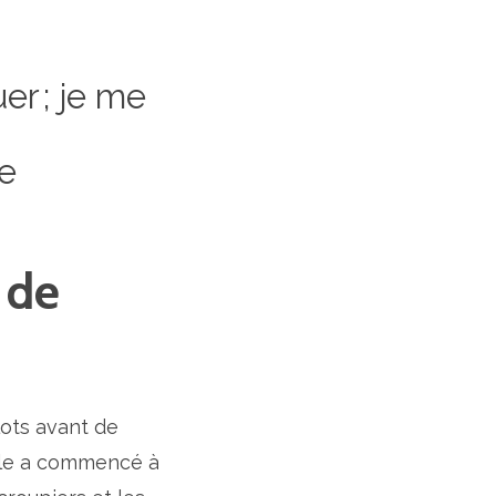
er ; je me
ne
 de
lots avant de
 elle a commencé à