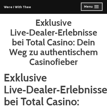
Skip
Menu
Were I With Thee
expanded
collapsed
to
content
Exklusive
Live‑Dealer‑Erlebnisse
bei Total Casino: Dein
Weg zu authentischem
Casinofieber
Exklusive
Live‑Dealer‑Erlebniss
bei Total Casino: