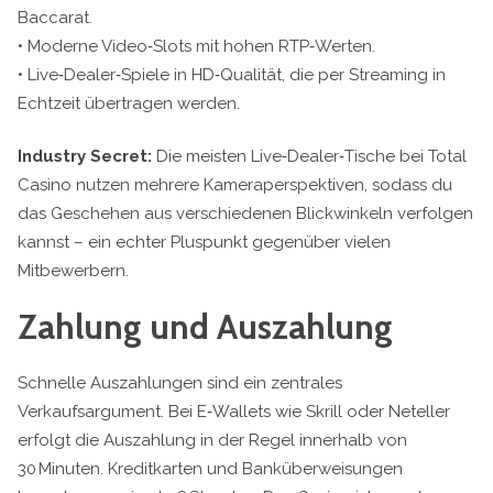
Baccarat.
• Moderne Video‑Slots mit hohen RTP‑Werten.
• Live‑Dealer‑Spiele in HD‑Qualität, die per Streaming in
Echtzeit übertragen werden.
Industry Secret:
Die meisten Live‑Dealer‑Tische bei Total
Casino nutzen mehrere Kameraperspektiven, sodass du
das Geschehen aus verschiedenen Blickwinkeln verfolgen
kannst – ein echter Pluspunkt gegenüber vielen
Mitbewerbern.
Zahlung und Auszahlung
Schnelle Auszahlungen sind ein zentrales
Verkaufsargument. Bei E‑Wallets wie Skrill oder Neteller
erfolgt die Auszahlung in der Regel innerhalb von
30 Minuten. Kreditkarten und Banküberweisungen