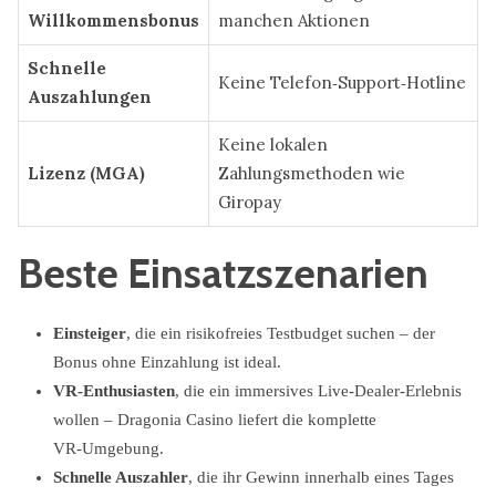
Willkommensbonus
manchen Aktionen
Schnelle
Keine Telefon‑Support‑Hotline
Auszahlungen
Keine lokalen
Lizenz (MGA)
Zahlungsmethoden wie
Giropay
Beste Einsatzszenarien
Einsteiger
, die ein risikofreies Testbudget suchen – der
Bonus ohne Einzahlung ist ideal.
VR‑Enthusiasten
, die ein immersives Live‑Dealer‑Erlebnis
wollen – Dragonia Casino liefert die komplette
VR‑Umgebung.
Schnelle Auszahler
, die ihr Gewinn innerhalb eines Tages