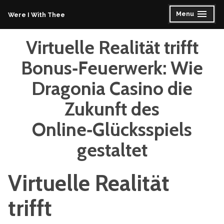
Skip
Menu
Were I With Thee
expanded
collapsed
to
content
Virtuelle Realität trifft
Bonus‑Feuerwerk: Wie
Dragonia Casino die
Zukunft des
Online‑Glücksspiels
gestaltet
Virtuelle Realität
trifft