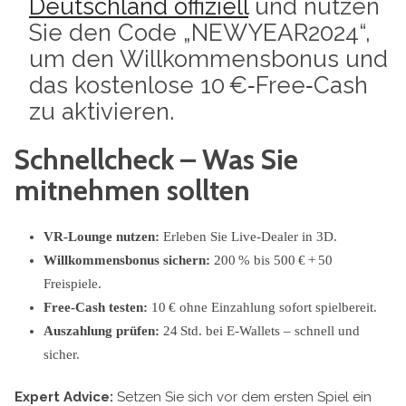
Deutschland offiziell
und nutzen
Sie den Code „NEWYEAR2024“,
um den Willkommensbonus und
das kostenlose 10 €‑Free‑Cash
zu aktivieren.
Schnellcheck – Was Sie
mitnehmen sollten
VR‑Lounge nutzen:
Erleben Sie Live‑Dealer in 3D.
Willkommensbonus sichern:
200 % bis 500 € + 50
Freispiele.
Free‑Cash testen:
10 € ohne Einzahlung sofort spielbereit.
Auszahlung prüfen:
24 Std. bei E‑Wallets – schnell und
sicher.
Expert Advice:
Setzen Sie sich vor dem ersten Spiel ein