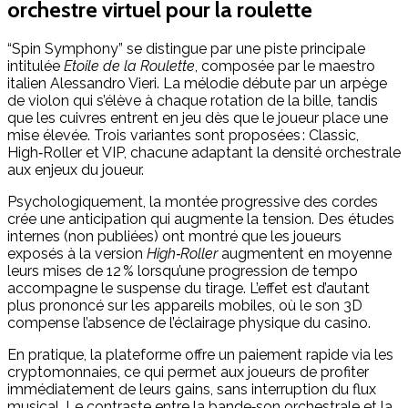
orchestre virtuel pour la roulette
“Spin Symphony” se distingue par une piste principale
intitulée
Etoile de la Roulette
, composée par le maestro
italien Alessandro Vieri. La mélodie débute par un arpège
de violon qui s’élève à chaque rotation de la bille, tandis
que les cuivres entrent en jeu dès que le joueur place une
mise élevée. Trois variantes sont proposées : Classic,
High‑Roller et VIP, chacune adaptant la densité orchestrale
aux enjeux du joueur.
Psychologiquement, la montée progressive des cordes
crée une anticipation qui augmente la tension. Des études
internes (non publiées) ont montré que les joueurs
exposés à la version
High‑Roller
augmentent en moyenne
leurs mises de 12 % lorsqu’une progression de tempo
accompagne le suspense du tirage. L’effet est d’autant
plus prononcé sur les appareils mobiles, où le son 3D
compense l’absence de l’éclairage physique du casino.
En pratique, la plateforme offre un paiement rapide via les
cryptomonnaies, ce qui permet aux joueurs de profiter
immédiatement de leurs gains, sans interruption du flux
musical. Le contraste entre la bande‑son orchestrale et la