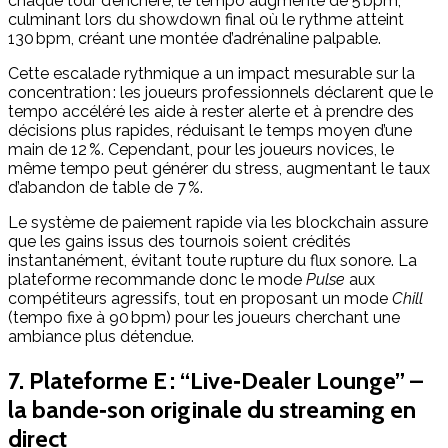
chaque tour d’enchère, le tempo augmente de 5 bpm,
culminant lors du showdown final où le rythme atteint
130 bpm, créant une montée d’adrénaline palpable.
Cette escalade rythmique a un impact mesurable sur la
concentration : les joueurs professionnels déclarent que le
tempo accéléré les aide à rester alerte et à prendre des
décisions plus rapides, réduisant le temps moyen d’une
main de 12 %. Cependant, pour les joueurs novices, le
même tempo peut générer du stress, augmentant le taux
d’abandon de table de 7 %.
Le système de paiement rapide via les blockchain assure
que les gains issus des tournois soient crédités
instantanément, évitant toute rupture du flux sonore. La
plateforme recommande donc le mode
Pulse
aux
compétiteurs agressifs, tout en proposant un mode
Chill
(tempo fixe à 90 bpm) pour les joueurs cherchant une
ambiance plus détendue.
7. Plateforme E : “Live‑Dealer Lounge” –
la bande‑son originale du streaming en
direct