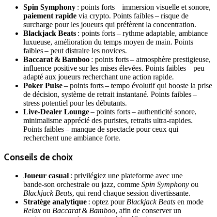
Spin Symphony
: points forts – immersion visuelle et sonore,
paiement rapide
via crypto. Points faibles – risque de
surcharge pour les joueurs qui préfèrent la concentration.
Blackjack Beats
: points forts – rythme adaptable, ambiance
luxueuse, amélioration du temps moyen de main. Points
faibles – peut distraire les novices.
Baccarat & Bamboo
: points forts – atmosphère prestigieuse,
influence positive sur les mises élevées. Points faibles – peu
adapté aux joueurs recherchant une action rapide.
Poker Pulse
– points forts – tempo évolutif qui booste la prise
de décision, système de retrait instantané. Points faibles –
stress potentiel pour les débutants.
Live‑Dealer Lounge
– points forts – authenticité sonore,
minimalisme apprécié des puristes, retraits ultra‑rapides.
Points faibles – manque de spectacle pour ceux qui
recherchent une ambiance forte.
Conseils de choix
Joueur casual
: privilégiez une plateforme avec une
bande‑son orchestrale ou jazz, comme
Spin Symphony
ou
Blackjack Beats
, qui rend chaque session divertissante.
Stratège analytique
: optez pour
Blackjack Beats
en mode
Relax
ou
Baccarat & Bamboo
, afin de conserver un