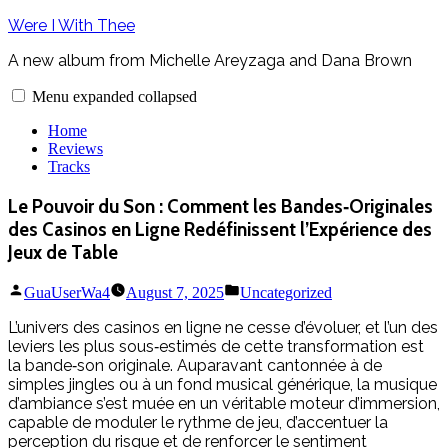
Skip
Were I With Thee
to
content
A new album from Michelle Areyzaga and Dana Brown
Menu
expanded
collapsed
Home
Reviews
Tracks
Le Pouvoir du Son : Comment les Bandes‑Originales
des Casinos en Ligne Redéfinissent l’Expérience des
Jeux de Table
Posted
Posted
GuaUserWa4
August 7, 2025
Uncategorized
by
in
L’univers des casinos en ligne ne cesse d’évoluer, et l’un des
leviers les plus sous‑estimés de cette transformation est
la bande‑son originale. Auparavant cantonnée à de
simples jingles ou à un fond musical générique, la musique
d’ambiance s’est muée en un véritable moteur d’immersion,
capable de moduler le rythme de jeu, d’accentuer la
perception du risque et de renforcer le sentiment