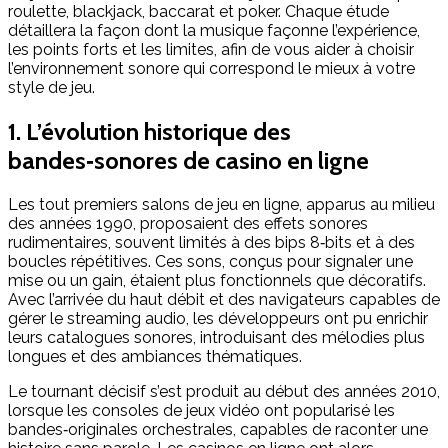
roulette, blackjack, baccarat et poker. Chaque étude
détaillera la façon dont la musique façonne l’expérience,
les points forts et les limites, afin de vous aider à choisir
l’environnement sonore qui correspond le mieux à votre
style de jeu.
1. L’évolution historique des
bandes‑sonores de casino en ligne
Les tout premiers salons de jeu en ligne, apparus au milieu
des années 1990, proposaient des effets sonores
rudimentaires, souvent limités à des bips 8‑bits et à des
boucles répétitives. Ces sons, conçus pour signaler une
mise ou un gain, étaient plus fonctionnels que décoratifs.
Avec l’arrivée du haut débit et des navigateurs capables de
gérer le streaming audio, les développeurs ont pu enrichir
leurs catalogues sonores, introduisant des mélodies plus
longues et des ambiances thématiques.
Le tournant décisif s’est produit au début des années 2010,
lorsque les consoles de jeux vidéo ont popularisé les
bandes‑originales orchestrales, capables de raconter une