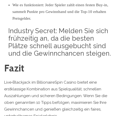
Wie es funktioniert: Jeder Spieler zahlt einen festen Buy‑in,
sammelt Punkte pro Gewinnhand und die Top‑10 erhalten
Preisgelder.
Industry Secret: Melden Sie sich
frühzeitig an, da die besten
Plätze schnell ausgebucht sind
und die Gewinnchancen steigen.
Fazit
Live‑Blackjack im BillionaireSpin Casino bietet eine
erstklassige Kombination aus Spielqualität, schnellen
Auszahlungen und sicheren Bedingungen. Wenn Sie die
oben genannten 10 Tipps befolgen, maximieren Sie Ihre
Gewinnchancen und genießen gleichzeitig ein faires,
unterhaltsames Spielerlebnis.