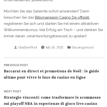
Möchten Sie das Gelernte sofort anwenden? Dann
besuchen Sie das
Billionairespin Casino De offiziell
,
registrieren Sie sich und starten Sie mit einem attraktiven
Willkommensbonus. Viel Erfolg am Tisch – und denken Sie
immer daran, verantwortungsbewusst zu spielen!
Posted
Posted
GuaUserWa4
July 26, 2025
Uncategorized
by
in
Post
Previous
PREVIOUS POST
post:
Baccarat en direct et promotions de Noël : le guide
navigation
ultime pour vivre le luxe du casino en ligne
Next
NEXT POST
post:
Strategie vincenti: come trasformare le scommesse
sui playoff NBA in esperienze di gioco live‑casino