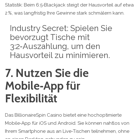
Statistik: Beim 6:5‑Blackjack steigt der Hausvorteil auf etwa
2 %, was langfristig Ihre Gewinne stark schmälern kann.
Industry Secret: Spielen Sie
bevorzugt Tische mit
3:2‑Auszahlung, um den
Hausvorteil zu minimieren.
7. Nutzen Sie die
Mobile‑App für
Flexibilität
Das BillionaireSpin Casino bietet eine hochoptimierte
Mobile‑App für iOS und Android. Sie können nahtlos von
Ihrem Smartphone aus an Live‑Tischen teilnehmen, ohne