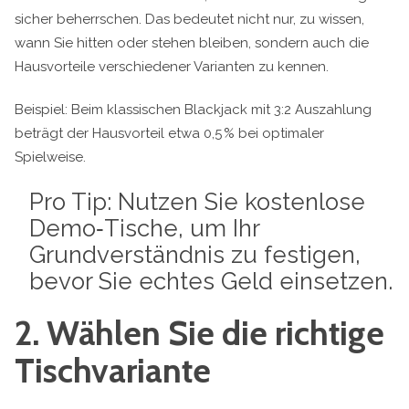
sicher beherrschen. Das bedeutet nicht nur, zu wissen,
wann Sie hitten oder stehen bleiben, sondern auch die
Hausvorteile verschiedener Varianten zu kennen.
Beispiel: Beim klassischen Blackjack mit 3:2 Auszahlung
beträgt der Hausvorteil etwa 0,5 % bei optimaler
Spielweise.
Pro Tip: Nutzen Sie kostenlose
Demo‑Tische, um Ihr
Grundverständnis zu festigen,
bevor Sie echtes Geld einsetzen.
2. Wählen Sie die richtige
Tischvariante