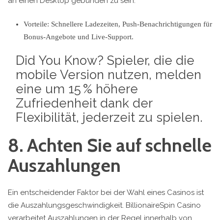
an einen Desktop gebunden zu sein.
Vorteile: Schnellere Ladezeiten, Push‑Benachrichtigungen für
Bonus‑Angebote und Live‑Support.
Did You Know? Spieler, die die
mobile Version nutzen, melden
eine um 15 % höhere
Zufriedenheit dank der
Flexibilität, jederzeit zu spielen.
8. Achten Sie auf schnelle
Auszahlungen
Ein entscheidender Faktor bei der Wahl eines Casinos ist
die Auszahlungs­geschwindigkeit. BillionaireSpin Casino
verarbeitet Auszahlungen in der Regel innerhalb von