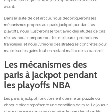
avant.
Dans la suite de cet article, nous décortiquerons les
mécanismes propres aux paris jackpot pendant les
playoffs, nous illustrerons le tout avec des études de cas
réelles, nous comparerons les meilleures promotions
françaises, et nous livrerons des stratégies concrètes pour
maximiser les gains tout en restant maître de sa bankroll.
Les mécanismes des
paris à jackpot pendant
les playoffs NBA
Les paris à jackpot fonctionnent comme un puzzle où
chaque pièce représente une condition de mise. Le joueur
place une mise de base, puis sélectionne des objectifs