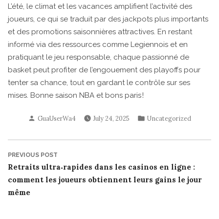
L’été, le climat et les vacances amplifient l’activité des
joueurs, ce qui se traduit par des jackpots plus importants
et des promotions saisonnières attractives. En restant
informé via des ressources comme Legiennois et en
pratiquant le jeu responsable, chaque passionné de
basket peut profiter de l’engouement des playoffs pour
tenter sa chance, tout en gardant le contrôle sur ses
mises. Bonne saison NBA et bons paris !
Posted
Posted
GuaUserWa4
July 24, 2025
Uncategorized
by
in
Post
Previous
PREVIOUS POST
post:
Retraits ultra‑rapides dans les casinos en ligne :
navigation
comment les joueurs obtiennent leurs gains le jour
même