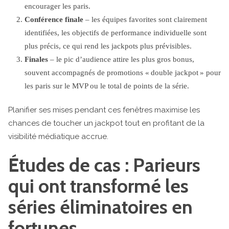
encourager les paris.
Conférence finale
– les équipes favorites sont clairement
identifiées, les objectifs de performance individuelle sont
plus précis, ce qui rend les jackpots plus prévisibles.
Finales
– le pic d’audience attire les plus gros bonus,
souvent accompagnés de promotions « double jackpot » pour
les paris sur le MVP ou le total de points de la série.
Planifier ses mises pendant ces fenêtres maximise les
chances de toucher un jackpot tout en profitant de la
visibilité médiatique accrue.
Études de cas : Parieurs
qui ont transformé les
séries éliminatoires en
fortunes