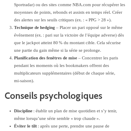
Sportradar) ou des sites comme NBA.com pour récupérer les
moyennes de points, rebonds et assists en temps réel. Créer
des alertes sur les seuils critiques (ex. : « PPG > 28 »).
Technique de hedging
– Placer un pari opposé sur le même
événement (ex. : pari sur la victoire de l’équipe adverse) dès
que le jackpot atteint 80 % du montant cible. Cela sécurise
une partie du gain même si la série se prolonge.
Planification des fenêtres de mise
– Concentrer les paris
pendant les moments où les bookmakers offrent des
multiplicateurs supplémentaires (début de chaque série,
mi‑saison).
Conseils psychologiques
Discipline
: établir un plan de mise quotidien et s’y tenir,
même lorsqu’une série semble « trop chaude ».
Éviter le tilt
: après une perte, prendre une pause de