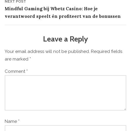
Next
NEXT POST
post:
Mindful Gaming bij Wbetz Casino: Hoe je
verantwoord speelt én profiteert van de bonussen
Leave a Reply
Your email address will not be published.
Required fields
are marked
*
Comment
*
Name
*