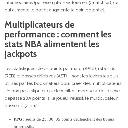
intermédiaires (par exemple, « victoire en 5 matchs »), ce
qui alimente le pot et augmente le gain potentiel.
Multiplicateurs de
performance : comment les
stats NBA alimentent les
jackpots
Les statistiques clés – points par match (PPG), rebonds
(REB) et passes décisives (AST) – sont les leviers les plus
utilisés par les bookmakers pour créer des multiplicateurs.
Un pari peut stipuler que le meilleur marqueur de la série
dépasse 28,5 points ; si le joueur réussit, le multiplicateur
passe de 5× à 12×.
PPG
: seuils de 25, 30, 35 points déclenchent des bonus
progressifs.