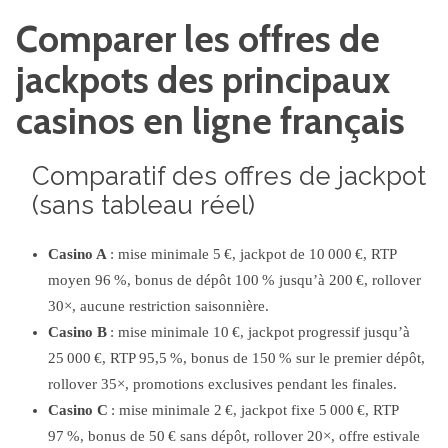
Comparer les offres de
jackpots des principaux
casinos en ligne français
Comparatif des offres de jackpot
(sans tableau réel)
Casino A
: mise minimale 5 €, jackpot de 10 000 €, RTP
moyen 96 %, bonus de dépôt 100 % jusqu’à 200 €, rollover
30×, aucune restriction saisonnière.
Casino B
: mise minimale 10 €, jackpot progressif jusqu’à
25 000 €, RTP 95,5 %, bonus de 150 % sur le premier dépôt,
rollover 35×, promotions exclusives pendant les finales.
Casino C
: mise minimale 2 €, jackpot fixe 5 000 €, RTP
97 %, bonus de 50 € sans dépôt, rollover 20×, offre estivale