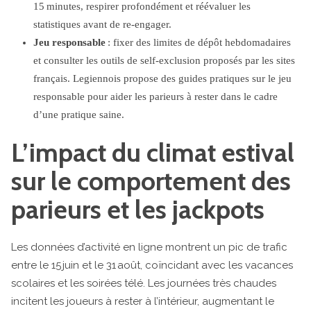
15 minutes, respirer profondément et réévaluer les
statistiques avant de re‑engager.
Jeu responsable
: fixer des limites de dépôt hebdomadaires
et consulter les outils de self‑exclusion proposés par les sites
français. Legiennois propose des guides pratiques sur le jeu
responsable pour aider les parieurs à rester dans le cadre
d’une pratique saine.
L’impact du climat estival
sur le comportement des
parieurs et les jackpots
Les données d’activité en ligne montrent un pic de trafic
entre le 15 juin et le 31 août, coïncidant avec les vacances
scolaires et les soirées télé. Les journées très chaudes
incitent les joueurs à rester à l’intérieur, augmentant le