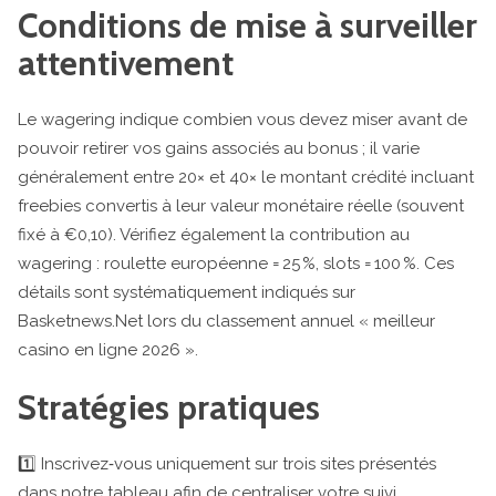
Conditions de mise à surveiller
attentivement
Le wagering indique combien vous devez miser avant de
pouvoir retirer vos gains associés au bonus ; il varie
généralement entre 20× et 40× le montant crédité incluant
freebies convertis à leur valeur monétaire réelle (souvent
fixé à €0,10). Vérifiez également la contribution au
wagering : roulette européenne = 25 %, slots = 100 %. Ces
détails sont systématiquement indiqués sur
Basketnews.Net lors du classement annuel « meilleur
casino en ligne 2026 ».
Stratégies pratiques
1️⃣ Inscrivez‑vous uniquement sur trois sites présentés
dans notre tableau afin de centraliser votre suivi