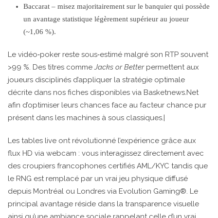
Baccarat – misez majoritairement sur le banquier qui possède
un avantage statistique légèrement supérieur au joueur
(~1,06 %).
Le vidéo‑poker reste sous‑estimé malgré son RTP souvent
>99 %. Des titres comme
Jacks or Better
permettent aux
joueurs disciplinés d’appliquer la stratégie optimale
décrite dans nos fiches disponibles via Basketnews.Net
afin d’optimiser leurs chances face au facteur chance pur
présent dans les machines à sous classiques.|
Les tables live ont révolutionné l’expérience grâce aux
flux HD via webcam : vous interagissez directement avec
des croupiers francophones certifiés AML/KYC tandis que
le RNG est remplacé par un vrai jeu physique diffusé
depuis Montréal ou Londres via Evolution Gaming®. Le
principal avantage réside dans la transparence visuelle
ainsi qu’une ambiance sociale rappelant celle d’un vrai