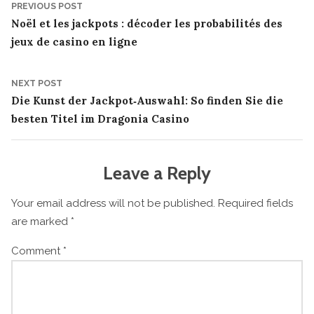
Post
Previous
PREVIOUS POST
post:
Noël et les jackpots : décoder les probabilités des
navigation
jeux de casino en ligne
Next
NEXT POST
post:
Die Kunst der Jackpot‑Auswahl: So finden Sie die
besten Titel im Dragonia Casino
Leave a Reply
Your email address will not be published.
Required fields
are marked
*
Comment
*