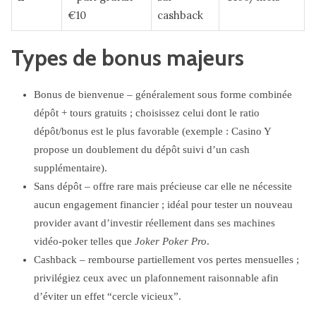
€10
cashback
Types de bonus majeurs
Bonus de bienvenue – généralement sous forme combinée
dépôt + tours gratuits ; choisissez celui dont le ratio
dépôt/bonus est le plus favorable (exemple : Casino Y
propose un doublement du dépôt suivi d’un cash
supplémentaire).
Sans dépôt – offre rare mais précieuse car elle ne nécessite
aucun engagement financier ; idéal pour tester un nouveau
provider avant d’investir réellement dans ses machines
vidéo‑poker telles que
Joker Poker Pro
.
Cashback – rembourse partiellement vos pertes mensuelles ;
privilégiez ceux avec un plafonnement raisonnable afin
d’éviter un effet “cercle vicieux”.