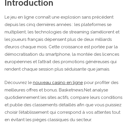
Introduction
Le jeu en ligne connaît une explosion sans précédent
depuis les cinq dernières années : les plateformes se
multiplient, les technologies de streaming s’améliorent et
les joueurs français dépensent plus de deux milliards
d’euros chaque mois. Cette croissance est portée par la
démocratisation du smartphone, la montée des licences
européennes et l’attrait des promotions généreuses qui
rendent chaque session plus séduisante que jamais.
Découvrez le
nouveau casino en ligne
pour profiter des
meilleures offres et bonus. Basketnews.Net analyse
quotidiennement les sites actifs, compare leurs conditions
et publie des classements détaillés afin que vous puissiez
choisir l’établissement qui correspond à vos attentes tout
en évitant les pièges classiques du secteur.