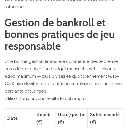
salon réel.
Gestion de bankroll et
bonnes pratiques de jeu
responsable
Une bonne gestion financière commence dès le premier
euro déposé : fixez un budget mensuel strict — disons
€200 maximum — puis divisez-le quotidiennement (€10–
€20) afin d’éviter toute tentation impulsive après une série
perdante prolongée.
Utilisez toujours une feuille Excel simple :
Dépôt
Gain/perte
Solde cumulé
Date
(€)
(€)
(€)