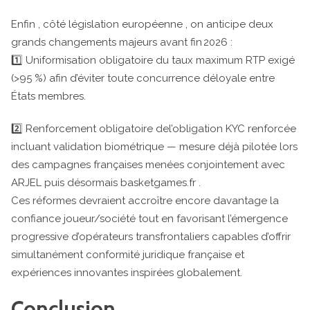
Enfin , côté législation européenne , on anticipe deux
grands changements majeurs avant fin 2026 :
1️⃣ Uniformisation obligatoire du taux maximum RTP exigé
(>95 %) afin d’éviter toute concurrence déloyale entre
États membres.
2️⃣ Renforcement obligatoire del’obligation KYC renforcée
incluant validation biométrique — mesure déjà pilotée lors
des campagnes françaises menées conjointement avec
ARJEL puis désormais basketgames.fr .
Ces réformes devraient accroître encore davantage la
confiance joueur/société tout en favorisant l’émergence
progressive d’opérateurs transfrontaliers capables d’offrir
simultanément conformité juridique française et
expériences innovantes inspirées globalement.
Conclusion