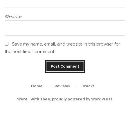
Website
Save my name, email, and website in this browser for
the next time I comment.
Home
Reviews
Tracks
Were I With Thee
,
proudly powered by WordPress
.