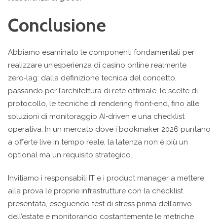
Conclusione
Abbiamo esaminato le componenti fondamentali per
realizzare un’esperienza di casino online realmente
zero‑lag: dalla definizione tecnica del concetto,
passando per l’architettura di rete ottimale, le scelte di
protocollo, le tecniche di rendering front‑end, fino alle
soluzioni di monitoraggio AI‑driven e una checklist
operativa. In un mercato dove i bookmaker 2026 puntano
a offerte live in tempo reale, la latenza non è più un
optional ma un requisito strategico.
Invitiamo i responsabili IT e i product manager a mettere
alla prova le proprie infrastrutture con la checklist
presentata, eseguendo test di stress prima dell’arrivo
dell’estate e monitorando costantemente le metriche