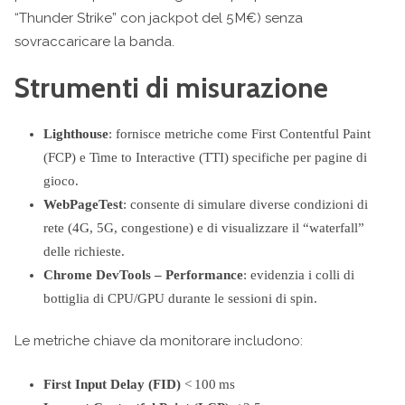
“Thunder Strike” con jackpot del 5 M€) senza
sovraccaricare la banda.
Strumenti di misurazione
Lighthouse
: fornisce metriche come First Contentful Paint
(FCP) e Time to Interactive (TTI) specifiche per pagine di
gioco.
WebPageTest
: consente di simulare diverse condizioni di
rete (4G, 5G, congestione) e di visualizzare il “waterfall”
delle richieste.
Chrome DevTools – Performance
: evidenzia i colli di
bottiglia di CPU/GPU durante le sessioni di spin.
Le metriche chiave da monitorare includono:
First Input Delay (FID)
< 100 ms