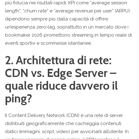
più fiducia nei risultati rapidi. KPI come “average session
length”, “churn rate” e “average revenue per user” (ARPU)
dipendono sempre più dalla capacità di offrire
un’esperienza zero‑lag, soprattutto in un mercato dove i
bookmaker 2026 promettono streaming in tempo reale di
eventi sportivi e scommesse istantanee.
2. Architettura di rete:
CDN vs. Edge Server –
quale riduce davvero il
ping?
Il Content Delivery Network (CDN) è una rete di server
distribuiti geograficamente che cacheggia contenuti
statici (immagini, script, video) per avvicinarli all’utente. In