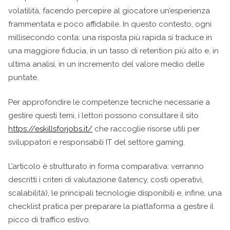
volatilità, facendo percepire al giocatore un’esperienza
frammentata e poco affidabile. In questo contesto, ogni
millisecondo conta: una risposta più rapida si traduce in
una maggiore fiducia, in un tasso di retention più alto e, in
ultima analisi, in un incremento del valore medio delle
puntate.
Per approfondire le competenze tecniche necessarie a
gestire questi temi, i lettori possono consultare il sito
https://eskillsforjobs.it/
che raccoglie risorse utili per
sviluppatori e responsabili IT del settore gaming.
L’articolo è strutturato in forma comparativa: verranno
descritti i criteri di valutazione (latency, costi operativi,
scalabilità), le principali tecnologie disponibili e, infine, una
checklist pratica per preparare la piattaforma a gestire il
picco di traffico estivo.