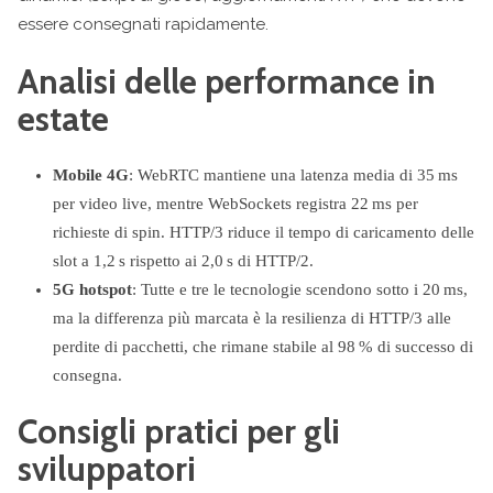
essere consegnati rapidamente.
Analisi delle performance in
estate
Mobile 4G
: WebRTC mantiene una latenza media di 35 ms
per video live, mentre WebSockets registra 22 ms per
richieste di spin. HTTP/3 riduce il tempo di caricamento delle
slot a 1,2 s rispetto ai 2,0 s di HTTP/2.
5G hotspot
: Tutte e tre le tecnologie scendono sotto i 20 ms,
ma la differenza più marcata è la resilienza di HTTP/3 alle
perdite di pacchetti, che rimane stabile al 98 % di successo di
consegna.
Consigli pratici per gli
sviluppatori