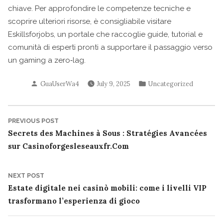
chiave. Per approfondire le competenze tecniche e
scoprire ulteriori risorse, è consigliabile visitare
Eskillsforjobs, un portale che raccoglie guide, tutorial e
comunità di esperti pronti a supportare il passaggio verso
un gaming a zero‑lag.
Posted
Posted
GuaUserWa4
July 9, 2025
Uncategorized
by
in
Post
Previous
PREVIOUS POST
post:
Secrets des Machines à Sous : Stratégies Avancées
navigation
sur Casinoforgesleseauxfr.Com
Next
NEXT POST
post:
Estate digitale nei casinò mobili: come i livelli VIP
trasformano l’esperienza di gioco