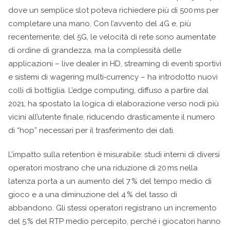
dove un semplice slot poteva richiedere più di 500 ms per
completare una mano. Con l’avvento del 4G e, più
recentemente, del 5G, le velocità di rete sono aumentate
di ordine di grandezza, ma la complessità delle
applicazioni – live dealer in HD, streaming di eventi sportivi
e sistemi di wagering multi‑currency – ha introdotto nuovi
colli di bottiglia. L’edge computing, diffuso a partire dal
2021, ha spostato la logica di elaborazione verso nodi più
vicini all’utente finale, riducendo drasticamente il numero
di “hop” necessari per il trasferimento dei dati.
L’impatto sulla retention è misurabile: studi interni di diversi
operatori mostrano che una riduzione di 20 ms nella
latenza porta a un aumento del 7 % del tempo medio di
gioco e a una diminuzione del 4 % del tasso di
abbandono. Gli stessi operatori registrano un incremento
del 5 % del RTP medio percepito, perché i giocatori hanno