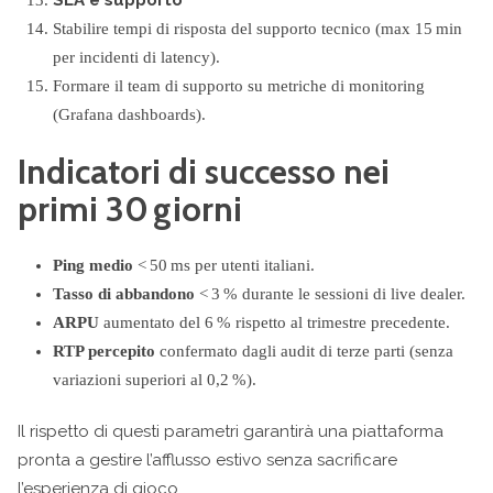
SLA e supporto
Stabilire tempi di risposta del supporto tecnico (max 15 min
per incidenti di latency).
Formare il team di supporto su metriche di monitoring
(Grafana dashboards).
Indicatori di successo nei
primi 30 giorni
Ping medio
< 50 ms per utenti italiani.
Tasso di abbandono
< 3 % durante le sessioni di live dealer.
ARPU
aumentato del 6 % rispetto al trimestre precedente.
RTP percepito
confermato dagli audit di terze parti (senza
variazioni superiori al 0,2 %).
Il rispetto di questi parametri garantirà una piattaforma
pronta a gestire l’afflusso estivo senza sacrificare
l’esperienza di gioco.