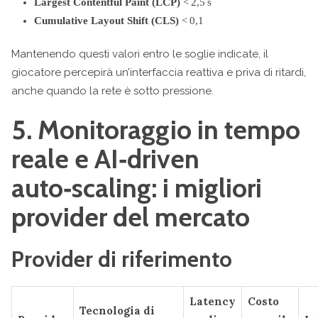
Largest Contentful Paint (LCP)
< 2,5 s
Cumulative Layout Shift (CLS)
< 0,1
Mantenendo questi valori entro le soglie indicate, il
giocatore percepirà un’interfaccia reattiva e priva di ritardi,
anche quando la rete è sotto pressione.
5. Monitoraggio in tempo
reale e AI‑driven
auto‑scaling: i migliori
provider del mercato
Provider di riferimento
Latency
Costo
Tecnologia di