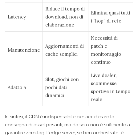
Riduce il tempo di
Elimina quasi tutti
Latency
download, non di
i “hop” di rete
elaborazione
Necessità di
Aggiornamenti di
patch e
Manutenzione
cache semplici
monitoraggio
continuo
Live dealer,
Slot, giochi con
scommesse
Adatto a
pochi dati
sportive in tempo
dinamici
reale
In sintesi, il CDN è indispensabile per accelerare la
consegna di asset pesanti, ma da solo non è sufficiente a
garantire zero‑lag. L’edge server, se ben orchestrato, è