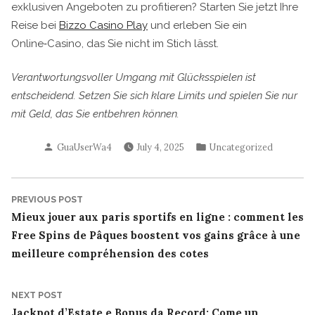
exklusiven Angeboten zu profitieren? Starten Sie jetzt Ihre
Reise bei
Bizzo Casino Play
und erleben Sie ein
Online‑Casino, das Sie nicht im Stich lässt.
Verantwortungsvoller Umgang mit Glücksspielen ist
entscheidend. Setzen Sie sich klare Limits und spielen Sie nur
mit Geld, das Sie entbehren können.
Posted
Posted
GuaUserWa4
July 4, 2025
Uncategorized
by
in
Post
Previous
PREVIOUS POST
post:
Mieux jouer aux paris sportifs en ligne : comment les
navigation
Free Spins de Pâques boostent vos gains grâce à une
meilleure compréhension des cotes
Next
NEXT POST
post:
Jackpot d’Estate e Bonus da Record: Come un