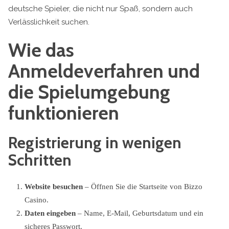
deutsche Spieler, die nicht nur Spaß, sondern auch
Verlässlichkeit suchen.
Wie das
Anmeldeverfahren und
die Spielumgebung
funktionieren
Registrierung in wenigen
Schritten
Website besuchen
– Öffnen Sie die Startseite von Bizzo
Casino.
Daten eingeben
– Name, E‑Mail, Geburtsdatum und ein
sicheres Passwort.