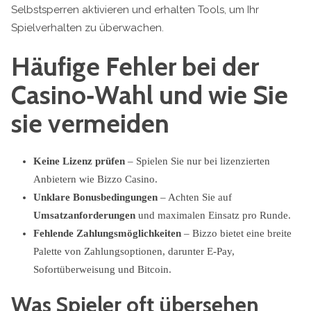
Selbstsperren aktivieren und erhalten Tools, um Ihr
Spielverhalten zu überwachen.
Häufige Fehler bei der
Casino‑Wahl und wie Sie
sie vermeiden
Keine Lizenz prüfen
– Spielen Sie nur bei lizenzierten
Anbietern wie Bizzo Casino.
Unklare Bonusbedingungen
– Achten Sie auf
Umsatzanforderungen
und maximalen Einsatz pro Runde.
Fehlende Zahlungsmöglichkeiten
– Bizzo bietet eine breite
Palette von Zahlungsoptionen, darunter E‑Pay,
Sofortüberweisung und Bitcoin.
Was Spieler oft übersehen