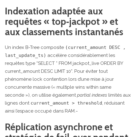
Indexation adaptée aux
requêtes « top‑jackpot » et
aux classements instantanés
Un index B‑Tree composite
(current_amount DESC ,
last_update_ts)
accélère considérablement les
requêtes type “SELECT * FROM jackpot_live ORDER BY
current_amount DESC LIMIT 10”. Pour éviter tout
phénomène lock contention lors d’une mise à jour
concurrente massive (« multiple wins within same
seconde »), on utilise également
partial indexes
limités aux
lignes dont
current_amount > threshold
, réduisant
ainsi l’espace occupé dans RAM.~
Réplication asynchrone et