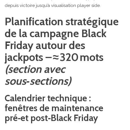
depuis victoire jusqu’à visualisation player side.
Planification stratégique
de la campagne Black
Friday autour des
jackpots – ≈ 320 mots
(section avec
sous‑sections)
Calendrier technique :
fenêtres de maintenance
pré‑et post‑Black Friday