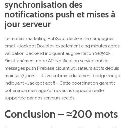
synchronisation des
notifications push et mises à
jour serveur
Le moteur marketing HubSpot déclenche campagnes
email «Jackpot Double» exactement cinq minutes après
validation backend indiquant augmentation ≥€500k .
Simultanément notre API Notification service publie
messages push Firebase ciblant utilisateurs actifs depuis
moinsde7 jours — ils voient immédiatement badge rouge
indiquant «Jackpot actif!». Cette coordination garantit
cohérence message/offre versus capacité réelle
supportée par nos serveurs scalés.
Conclusion – ≈200 mots