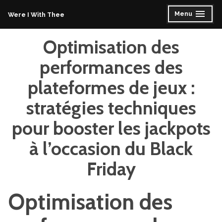
Skip
Menu
Were I With Thee
expanded
collapsed
to
content
Optimisation des
performances des
plateformes de jeux :
stratégies techniques
pour booster les jackpots
à l’occasion du Black
Friday
Optimisation des