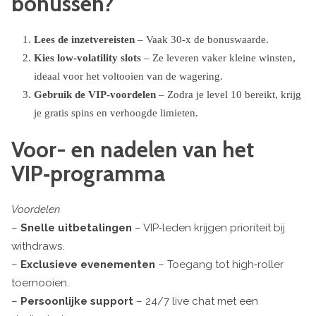
bonussen?
Lees de inzetvereisten
– Vaak 30‑x de bonuswaarde.
Kies low‑volatility slots
– Ze leveren vaker kleine winsten,
ideaal voor het voltooien van de wagering.
Gebruik de VIP‑voordelen
– Zodra je level 10 bereikt, krijg
je gratis spins en verhoogde limieten.
Voor- en nadelen van het
VIP‑programma
Voordelen
–
Snelle uitbetalingen
– VIP‑leden krijgen prioriteit bij
withdraws.
–
Exclusieve evenementen
– Toegang tot high‑roller
toernooien.
–
Persoonlijke support
– 24/7 live chat met een