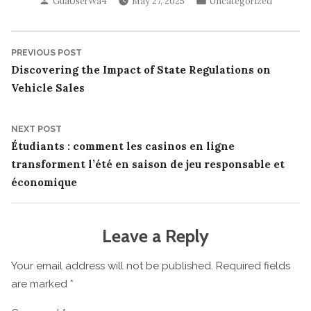
GuaUserWa4
May 27, 2025
Uncategorized
by
in
Post
Previous
PREVIOUS POST
post:
Discovering the Impact of State Regulations on
navigation
Vehicle Sales
Next
NEXT POST
post:
Étudiants : comment les casinos en ligne
transforment l’été en saison de jeu responsable et
économique
Leave a Reply
Your email address will not be published.
Required fields
are marked
*