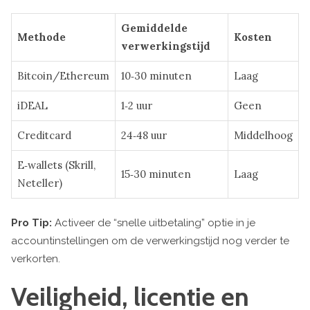
Gemiddelde
Methode
Kosten
verwerkingstijd
Bitcoin/Ethereum
10‑30 minuten
Laag
iDEAL
1‑2 uur
Geen
Creditcard
24‑48 uur
Middelhoog
E‑wallets (Skrill,
15‑30 minuten
Laag
Neteller)
Pro Tip:
Activeer de “snelle uitbetaling” optie in je
accountinstellingen om de verwerkingstijd nog verder te
verkorten.
Veiligheid, licentie en