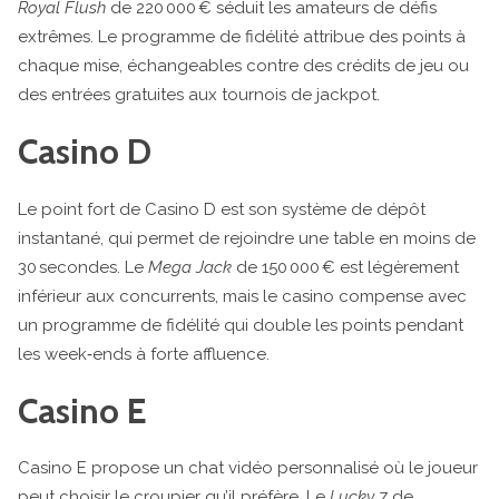
Royal Flush
de 220 000 € séduit les amateurs de défis
extrêmes. Le programme de fidélité attribue des points à
chaque mise, échangeables contre des crédits de jeu ou
des entrées gratuites aux tournois de jackpot.
Casino D
Le point fort de Casino D est son système de dépôt
instantané, qui permet de rejoindre une table en moins de
30 secondes. Le
Mega Jack
de 150 000 € est légèrement
inférieur aux concurrents, mais le casino compense avec
un programme de fidélité qui double les points pendant
les week‑ends à forte affluence.
Casino E
Casino E propose un chat vidéo personnalisé où le joueur
peut choisir le croupier qu’il préfère. Le
Lucky 7
de