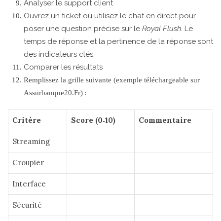
Analyser le support client
Ouvrez un ticket ou utilisez le chat en direct pour
poser une question précise sur le
Royal Flush
. Le
temps de réponse et la pertinence de la réponse sont
des indicateurs clés.
Comparer les résultats
Remplissez la grille suivante (exemple téléchargeable sur
Assurbanque20.Fr) :
Critère
Score (0‑10)
Commentaire
Streaming
Croupier
Interface
Sécurité