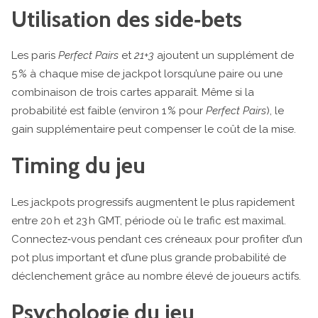
Utilisation des side‑bets
Les paris
Perfect Pairs
et
21+3
ajoutent un supplément de
5 % à chaque mise de jackpot lorsqu’une paire ou une
combinaison de trois cartes apparaît. Même si la
probabilité est faible (environ 1 % pour
Perfect Pairs
), le
gain supplémentaire peut compenser le coût de la mise.
Timing du jeu
Les jackpots progressifs augmentent le plus rapidement
entre 20 h et 23 h GMT, période où le trafic est maximal.
Connectez‑vous pendant ces créneaux pour profiter d’un
pot plus important et d’une plus grande probabilité de
déclenchement grâce au nombre élevé de joueurs actifs.
Psychologie du jeu