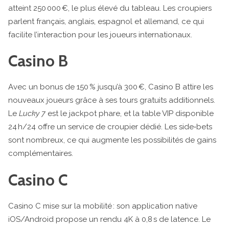
atteint 250 000 €, le plus élevé du tableau. Les croupiers
parlent français, anglais, espagnol et allemand, ce qui
facilite l’interaction pour les joueurs internationaux.
Casino B
Avec un bonus de 150 % jusqu’à 300 €, Casino B attire les
nouveaux joueurs grâce à ses tours gratuits additionnels.
Le
Lucky 7
est le jackpot phare, et la table VIP disponible
24 h/24 offre un service de croupier dédié. Les side‑bets
sont nombreux, ce qui augmente les possibilités de gains
complémentaires.
Casino C
Casino C mise sur la mobilité : son application native
iOS/Android propose un rendu 4K à 0,8 s de latence. Le