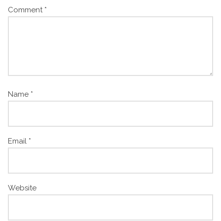
Comment
*
Name
*
Email
*
Website