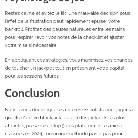
Restez calme et évitez le tilt : une mauvaise décision sous
l’effet de la frustration peut rapidement épuiser votre
bankroll. Profitez des pauses naturelles entre les mains
pour respirer, revoir vos notes de la checklist et ajuster
votre mise si nécessaire.
En appliquant ces stratégies, vous maximisez vos chances
de toucher un jackpot tout en préservant votre capital
pour les sessions futures.
Conclusion
Nous avons décortiqué les critères essentiels pour juger la
qualité d’un live blackjack, détaillé les jackpots les plus
attractifs, présenté un top 5 des plateformes les mieux
classées en 2024, fourni une méthode pas‑à‑pas pour