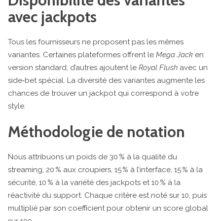
Disponibilité des variantes
avec jackpots
Tous les fournisseurs ne proposent pas les mêmes
variantes. Certaines plateformes offrent le
Mega Jack
en
version standard, d’autres ajoutent le
Royal Flush
avec un
side‑bet spécial. La diversité des variantes augmente les
chances de trouver un jackpot qui correspond à votre
style.
Méthodologie de notation
Nous attribuons un poids de 30 % à la qualité du
streaming, 20 % aux croupiers, 15 % à l’interface, 15 % à la
sécurité, 10 % à la variété des jackpots et 10 % à la
réactivité du support. Chaque critère est noté sur 10, puis
multiplié par son coefficient pour obtenir un score global