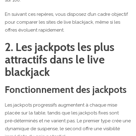
sur 100.
En suivant ces repères, vous disposez d’un cadre objectif
pour comparer les sites de live blackjack, même si les
offres évoluent rapidement.
2. Les jackpots les plus
attractifs dans le live
blackjack
Fonctionnement des jackpots
Les jackpots progressifs augmentent à chaque mise
placée sur la table, tandis que les jackpots fixes sont
pré‑déterminés et ne varient pas. Le premier type crée une
dynamique de suspense, le second offre une visibilité