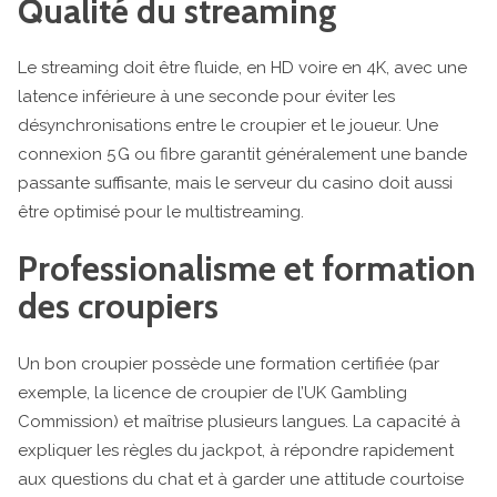
Qualité du streaming
Le streaming doit être fluide, en HD voire en 4K, avec une
latence inférieure à une seconde pour éviter les
désynchronisations entre le croupier et le joueur. Une
connexion 5 G ou fibre garantit généralement une bande
passante suffisante, mais le serveur du casino doit aussi
être optimisé pour le multistreaming.
Professionalisme et formation
des croupiers
Un bon croupier possède une formation certifiée (par
exemple, la licence de croupier de l’UK Gambling
Commission) et maîtrise plusieurs langues. La capacité à
expliquer les règles du jackpot, à répondre rapidement
aux questions du chat et à garder une attitude courtoise