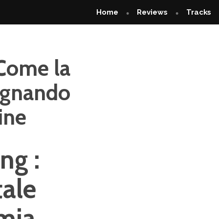
Home
Reviews
Tracks
 Come la
segnando
ine
ng :
tale
mia