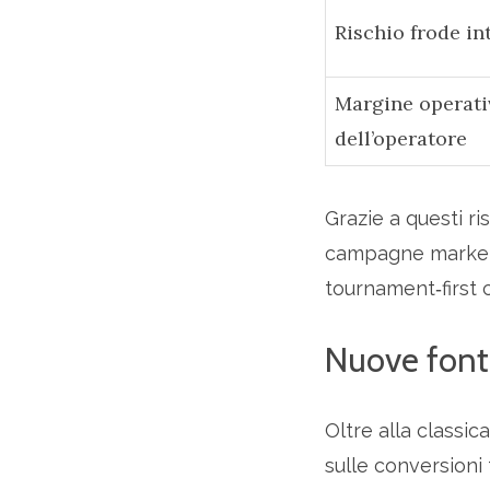
Rischio frode in
Margine operati
dell’operatore
Grazie a questi ri
campagne marketin
tournament‑first 
Nuove font
Oltre alla classi
sulle conversioni