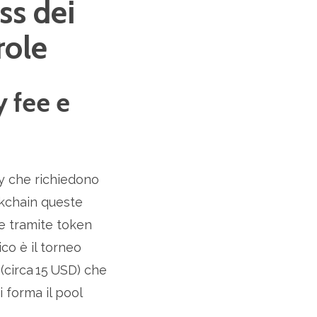
ss dei
role
y fee e
cy che richiedono
ckchain queste
e tramite token
ico è il torneo
(circa 15 USD) che
 forma il pool