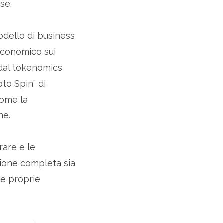
se.
odello di business
 economico sui
dal tokenomics
to Spin” di
come la
ne.
rare e le
sione completa sia
le proprie