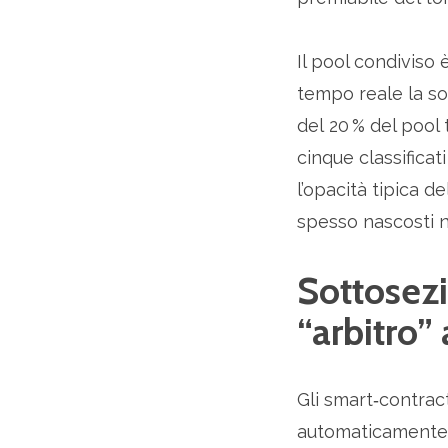
Il pool condiviso 
tempo reale la so
del 20 % del pool 
cinque classifica
l’opacità tipica d
spesso nascosti n
Sottosezi
“arbitro”
Gli smart‑contrac
automaticamente l