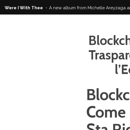
Skip
Were I With Thee
A new album from Michelle Areyzaga 
to
content
Blockch
Traspar
l’
Blockc
Come l
Sta Ri