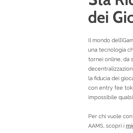
dei Gi
Il mondo dell’iGa
una tecnologia ch
tornei online, da
decentralizzazion
la fiducia dei gio
con entry fee tok
impossibile qualsi
Per chi vuole conf
AAMS, scopri i
mi