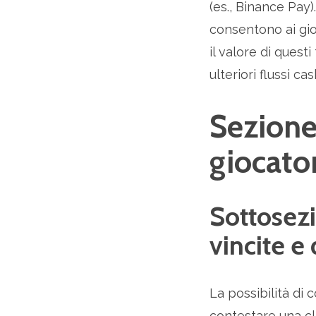
(es., Binance Pay)
consentono ai gio
il valore di ques
ulteriori flussi ca
Sezione
giocato
Sottosezi
vincite e 
La possibilità di
contestare una cla